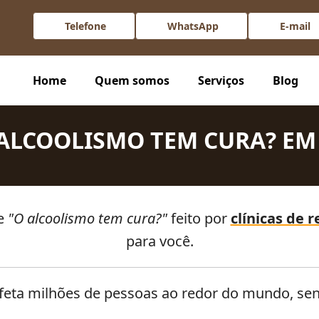
Telefone
WhatsApp
E-mail
idar com esse problema e qual a melhor opção de tratamento!
Home
Quem somos
Serviços
Blog
ALCOOLISMO TEM CURA? EM
re
"O alcoolismo tem cura?"
feito por
clínicas de 
para você.
afeta milhões de pessoas ao redor do mundo, s