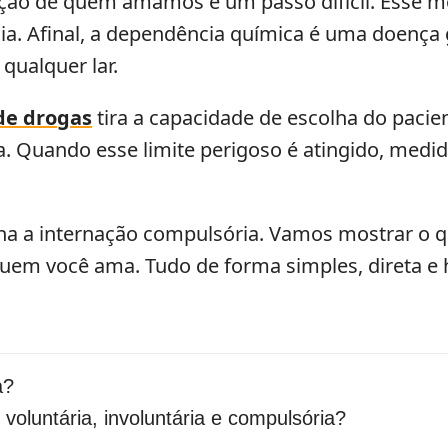
ação de quem amamos é um passo difícil. Esse m
ília. Afinal, a dependência química é uma doenç
 qualquer lar.
de drogas
tira a capacidade de escolha do pacien
a. Quando esse limite perigoso é atingido, medi
na a internação compulsória. Vamos mostrar o que 
quem você ama. Tudo de forma simples, direta e
a?
 voluntária, involuntária e compulsória?