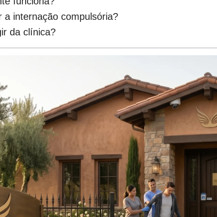
nte funciona?
r a internação compulsória?
r da clínica?