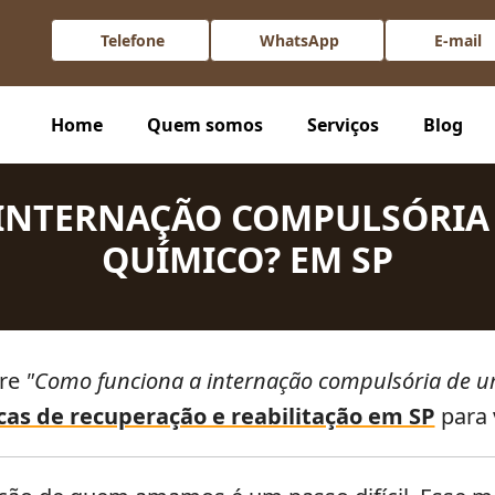
Telefone
WhatsApp
E-mail
ação compulsória, como solicitar e todos os passos necessários d
Home
Quem somos
Serviços
Blog
INTERNAÇÃO COMPULSÓRIA
QUÍMICO? EM SP
bre
"Como funciona a internação compulsória de 
icas de recuperação e reabilitação em SP
para 