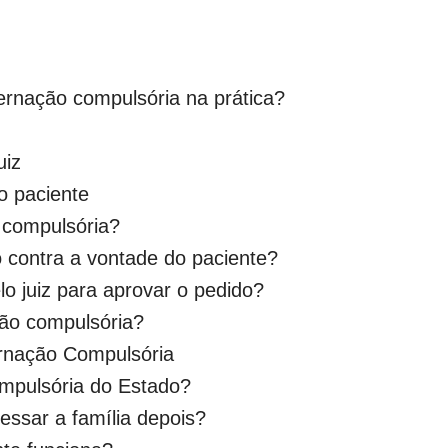
ernação compulsória na prática?
uiz
o paciente
 compulsória?
o contra a vontade do paciente?
elo juiz para aprovar o pedido?
ão compulsória?
ernação Compulsória
ompulsória do Estado?
ssar a família depois?