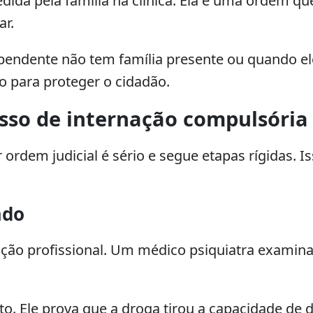
dida pela família na clínica. Ela é uma ordem qu
ar.
pendente não tem família presente ou quando e
o para proteger o cidadão.
sso de internação compulsória 
dem judicial é sério e segue etapas rígidas. Iss
ado
o profissional. Um médico psiquiatra examina o 
 Ele prova que a droga tirou a capacidade de di