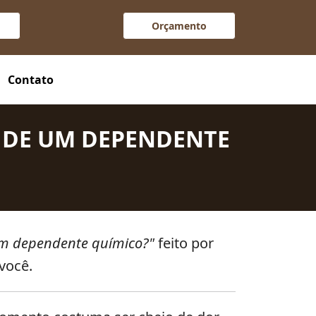
Orçamento
entro da lei.
Contato
 DE UM DEPENDENTE
um dependente químico?"
feito por
você.